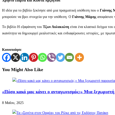
Χρήστο Πάρλα και Κώστα Αρζόγλου
.
Η ιδέα για το βιβλίο ξεκίνησε από μια πραγματική υπόθεση που ο
Γιάννης 
μπορούσε να βρει στοιχεία για την υπόθεση. Ο
Γιάννης Μάρης
αποφάσισε ν
Το βιβλίο Η εξαφάνιση του
Τζων Αυλακιώτη
είναι ένα κλασικό δείγμα του 
ικανότητα να δημιουργεί ρεαλιστικές και ενδιαφέρουσες ιστορίες, με πρω
Κοινοποίησε
You Might Also Like
«Πόσο κακό μας κάνει ο ανταγωνισμός;» Μια ξεχωριστή
8 Μαΐου, 2025