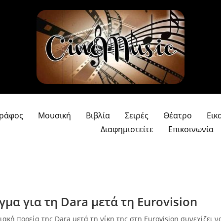
γράφος
Μουσική
Βιβλία
Σειρές
Θέατρο
Εικ
Διαφημιστείτε
Επικοινωνία
γμα για τη Dara μετά τη Eurovision
ακή πορεία της Dara μετά τη νίκη της στη Eurovision συνεχίζει ν