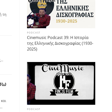
ή τη
PODCAST
Cinemusic Podcast 39: Η Ιστορία
της Ελληνικής Δισκογραφίας (1930-
2025)
ς…
έσω
 και
ς…
PODCAST