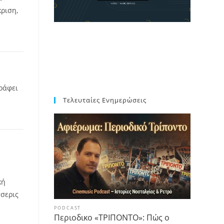
ριση,
γράφει
Τελευταίες Ενημερώσεις
κή
σσερις
PODCAST
Περιοδικο «ΤΡΙΠΟΝΤΟ»: Πώς ο