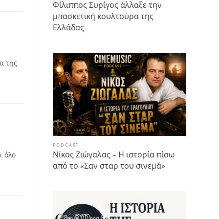
Φίλιππος Συρίγος άλλαξε την
μπασκετική κουλτούρα της
Ελλάδας
α της
PODCAST
Νίκος Ζιώγαλας – Η ιστορία πίσω
ι όλο
από το «Σαν σταρ του σινεμά»