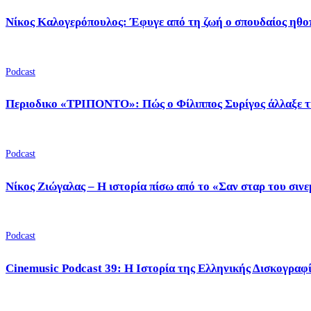
Νίκος Καλογερόπουλος: Έφυγε από τη ζωή ο σπουδαίος ηθο
Podcast
Περιοδικο «ΤΡΙΠΟΝΤΟ»: Πώς ο Φίλιππος Συρίγος άλλαξε τ
Podcast
Νίκος Ζιώγαλας – Η ιστορία πίσω από το «Σαν σταρ του σιν
Podcast
Cinemusic Podcast 39: Η Ιστορία της Ελληνικής Δισκογραφ