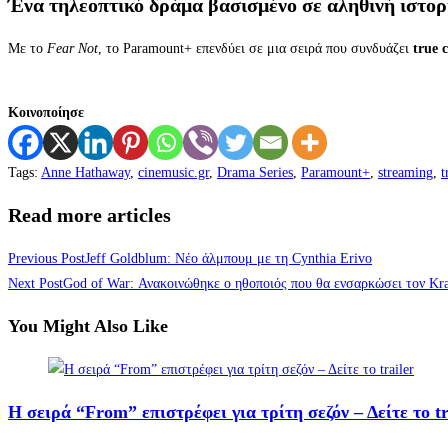
Ένα τηλεοπτικό δράμα βασισμένο σε αληθινή ιστορ
Με το
Fear Not
, το Paramount+ επενδύει σε μια σειρά που συνδυάζει
true 
Κοινοποίησε
Tags
:
Anne Hathaway
,
cinemusic.gr
,
Drama Series
,
Paramount+
,
streaming
,
t
Read more articles
Previous Post
Jeff Goldblum: Νέο άλμπουμ με τη Cynthia Erivo
Next Post
God of War: Ανακοινώθηκε ο ηθοποιός που θα ενσαρκώσει τον Kra
You Might Also Like
Η σειρά “From” επιστρέφει για τρίτη σεζόν – Δείτε το tr