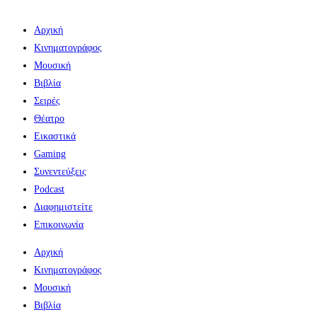
Αρχική
Κινηματογράφος
Μουσική
Βιβλία
Σειρές
Θέατρο
Εικαστικά
Gaming
Συνεντεύξεις
Podcast
Διαφημιστείτε
Επικοινωνία
Αρχική
Κινηματογράφος
Μουσική
Βιβλία