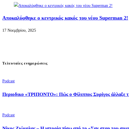
Αποκαλύφθηκε ο κεντρικός κακός του νέου Superman 2!
17 Νοεμβρίου, 2025
Τελευταίες ενημερώσεις
Podcast
Περιοδικο «ΤΡΙΠΟΝΤΟ»: Πώς ο Φίλιππος Συρίγος άλλαξε τ
Podcast
Νίκος Ζιώγαλας – Η ιστορία πίσω από το «Σαν σταρ του σιν