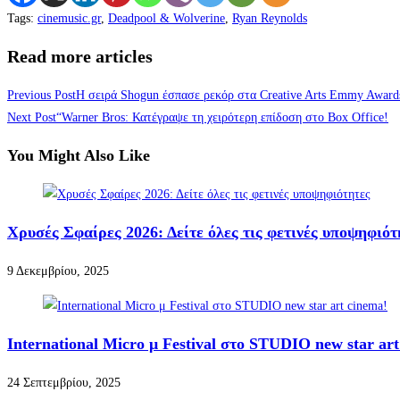
Tags
:
cinemusic.gr
,
Deadpool & Wolverine
,
Ryan Reynolds
Read more articles
Previous Post
Η σειρά Shogun έσπασε ρεκόρ στα Creative Arts Emmy Award
Next Post
“Warner Bros: Κατέγραψε τη χειρότερη επίδοση στο Box Office!
You Might Also Like
Χρυσές Σφαίρες 2026: Δείτε όλες τις φετινές υποψηφιότ
9 Δεκεμβρίου, 2025
International Micro μ Festival στο STUDIO new star art
24 Σεπτεμβρίου, 2025