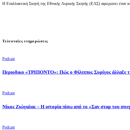
Η Εναλλακτική Σκηνή της Εθνικής Λυρικής Σκηνής (ΕΛΣ) αφιερώνει έναν κύ
Τελευταίες ενημερώσεις
Podcast
Περιοδικο «ΤΡΙΠΟΝΤΟ»: Πώς ο Φίλιππος Συρίγος άλλαξε τ
Podcast
Νίκος Ζιώγαλας – Η ιστορία πίσω από το «Σαν σταρ του σιν
Podcast