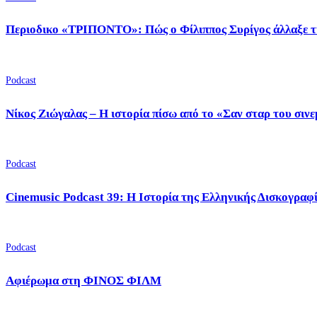
Περιοδικο «ΤΡΙΠΟΝΤΟ»: Πώς ο Φίλιππος Συρίγος άλλαξε τ
Podcast
Νίκος Ζιώγαλας – Η ιστορία πίσω από το «Σαν σταρ του σιν
Podcast
Cinemusic Podcast 39: Η Ιστορία της Ελληνικής Δισκογραφ
Podcast
Αφιέρωμα στη ΦΙΝΟΣ ΦΙΛΜ