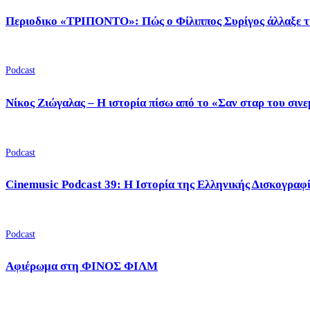
Περιοδικο «ΤΡΙΠΟΝΤΟ»: Πώς ο Φίλιππος Συρίγος άλλαξε τ
Podcast
Νίκος Ζιώγαλας – Η ιστορία πίσω από το «Σαν σταρ του σιν
Podcast
Cinemusic Podcast 39: Η Ιστορία της Ελληνικής Δισκογραφ
Podcast
Αφιέρωμα στη ΦΙΝΟΣ ΦΙΛΜ