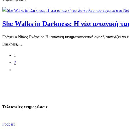
She Walks in Darkness: Η νέα ισπανική ται
Γράφει ο Νίκος Γκάτσιος Η ισπανική κινηματογραφική σχολή συνεχίζει να εν
Darkness,…
1
2
Go
to
the
next
page
Τελευταίες ενημερώσεις
Podcast