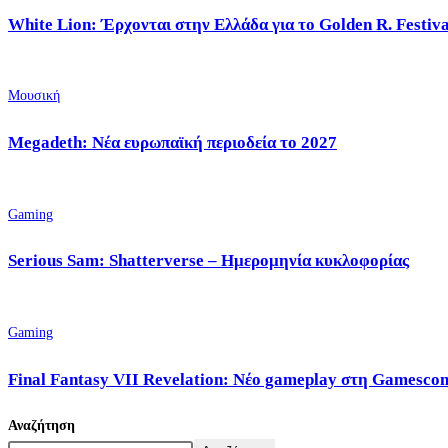
White Lion: Έρχονται στην Ελλάδα για το Golden R. Festiv
Μουσική
Megadeth: Νέα ευρωπαϊκή περιοδεία το 2027
Gaming
Serious Sam: Shatterverse – Ημερομηνία κυκλοφορίας
Gaming
Final Fantasy VII Revelation: Νέο gameplay στη Gamesco
Αναζήτηση