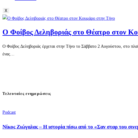
X
Ο Φοίβος Δεληβοριάς στο Θέατρο στον Κ
Ο Φοίβος Δεληβοριάς έρχεται στην Τήνο το Σάββατο 2 Αυγούστου, στο πλαί
ένας…
Τελευταίες ενημερώσεις
Podcast
Νίκος Ζιώγαλας – Η ιστορία πίσω από το «Σαν σταρ του σιν