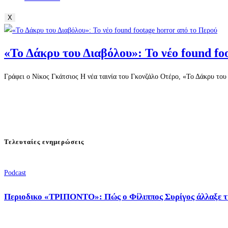
X
«Το Δάκρυ του Διαβόλου»: Το νέο found fo
Γράφει ο Νίκος Γκάτσιος Η νέα ταινία του Γκονζάλο Οτέρο, «Το Δάκρυ του 
Τελευταίες ενημερώσεις
Podcast
Περιοδικο «ΤΡΙΠΟΝΤΟ»: Πώς ο Φίλιππος Συρίγος άλλαξε τ