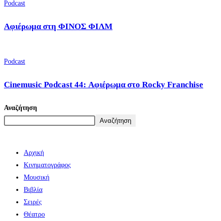
Podcast
Αφιέρωμα στη ΦΙΝΟΣ ΦΙΛΜ
Podcast
Cinemusic Podcast 44: Αφιέρωμα στο Rocky Franchise
Αναζήτηση
Αναζήτηση
Αρχική
Κινηματογράφος
Μουσική
Βιβλία
Σειρές
Θέατρο