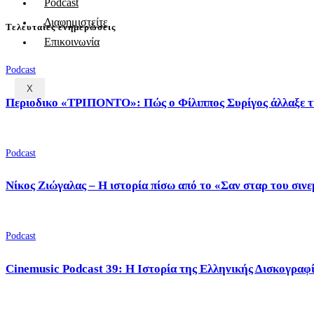
Podcast
Διαφημιστείτε
Τελευταίες ενημερώσεις
Επικοινωνία
Podcast
X
Περιοδικο «ΤΡΙΠΟΝΤΟ»: Πώς ο Φίλιππος Συρίγος άλλαξε τ
Podcast
Νίκος Ζιώγαλας – Η ιστορία πίσω από το «Σαν σταρ του σιν
Podcast
Cinemusic Podcast 39: Η Ιστορία της Ελληνικής Δισκογραφ