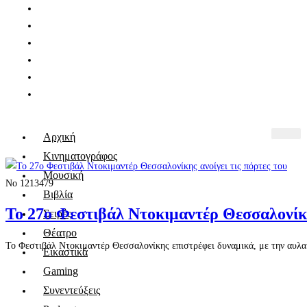
Αρχική
Κινηματογράφος
Μουσική
No 1213479
Βιβλία
Το 27ο Φεστιβάλ Ντοκιμαντέρ Θεσσαλονίκης
Σειρές
Θέατρο
Το Φεστιβάλ Ντοκιμαντέρ Θεσσαλονίκης επιστρέφει δυναμικά, με την αυλαία
Εικαστικά
Gaming
Συνεντεύξεις