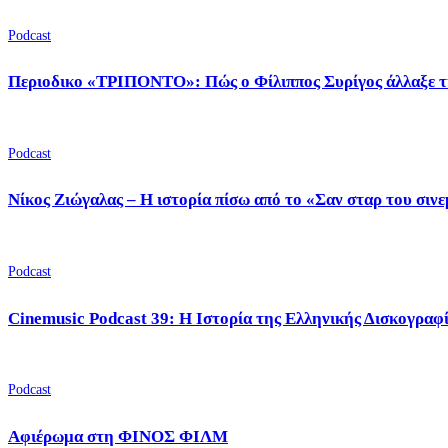
Podcast
Περιοδικο «ΤΡΙΠΟΝΤΟ»: Πώς ο Φίλιππος Συρίγος άλλαξε τ
Podcast
Νίκος Ζιώγαλας – Η ιστορία πίσω από το «Σαν σταρ του σιν
Podcast
Cinemusic Podcast 39: Η Ιστορία της Ελληνικής Δισκογραφ
Podcast
Αφιέρωμα στη ΦΙΝΟΣ ΦΙΛΜ