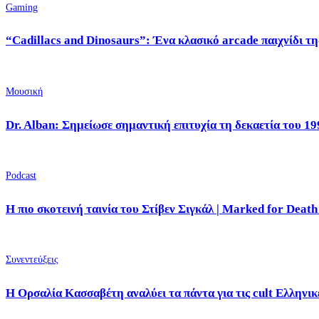
Gaming
“Cadillacs and Dinosaurs”: Ένα κλασικό arcade παιχνίδι τη
Μουσική
Dr. Alban: Σημείωσε σημαντική επιτυχία τη δεκαετία του 19
Podcast
Η πιο σκοτεινή ταινία του Στίβεν Σιγκάλ | Marked for Death
Συνεντεύξεις
Η Ορσαλία Κασσαβέτη αναλύει τα πάντα για τις cult Ελληνικέ