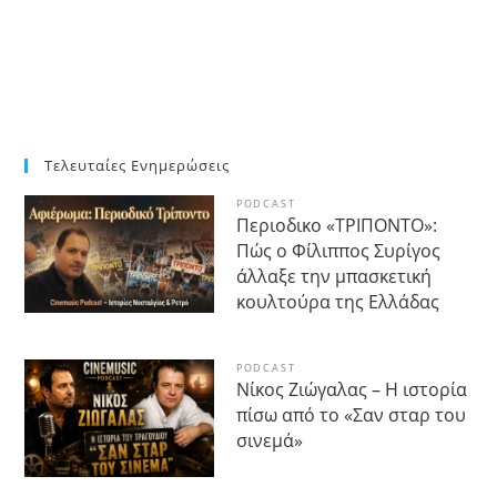
Τελευταίες Ενημερώσεις
PODCAST
Περιοδικο «ΤΡΙΠΟΝΤΟ»:
Πώς ο Φίλιππος Συρίγος
άλλαξε την μπασκετική
κουλτούρα της Ελλάδας
PODCAST
Νίκος Ζιώγαλας – Η ιστορία
πίσω από το «Σαν σταρ του
σινεμά»