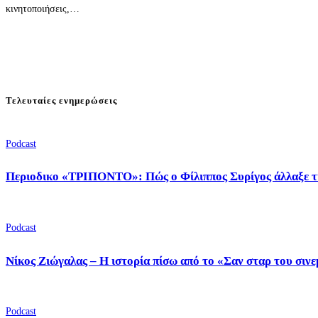
κινητοποιήσεις,…
Τελευταίες ενημερώσεις
Podcast
Περιοδικο «ΤΡΙΠΟΝΤΟ»: Πώς ο Φίλιππος Συρίγος άλλαξε τ
Podcast
Νίκος Ζιώγαλας – Η ιστορία πίσω από το «Σαν σταρ του σιν
Podcast