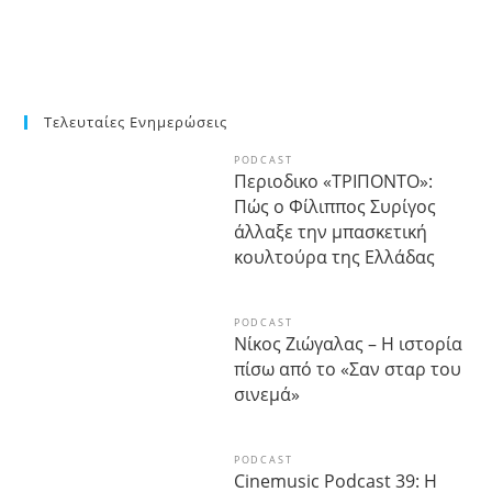
Τελευταίες Ενημερώσεις
PODCAST
Περιοδικο «ΤΡΙΠΟΝΤΟ»:
Πώς ο Φίλιππος Συρίγος
άλλαξε την μπασκετική
κουλτούρα της Ελλάδας
PODCAST
Νίκος Ζιώγαλας – Η ιστορία
πίσω από το «Σαν σταρ του
σινεμά»
PODCAST
Cinemusic Podcast 39: Η