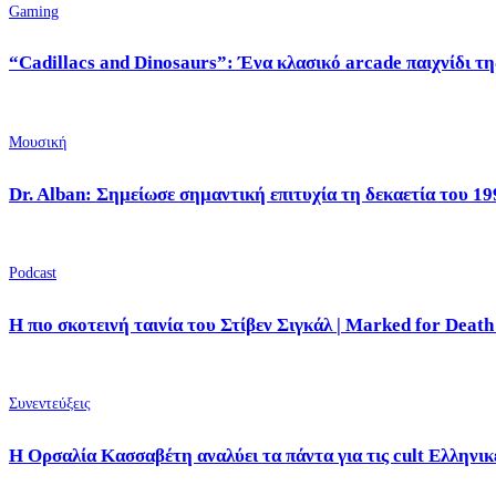
Gaming
“Cadillacs and Dinosaurs”: Ένα κλασικό arcade παιχνίδι τη
Μουσική
Dr. Alban: Σημείωσε σημαντική επιτυχία τη δεκαετία του 19
Podcast
Η πιο σκοτεινή ταινία του Στίβεν Σιγκάλ | Marked for Death
Συνεντεύξεις
Η Ορσαλία Κασσαβέτη αναλύει τα πάντα για τις cult Ελληνικέ