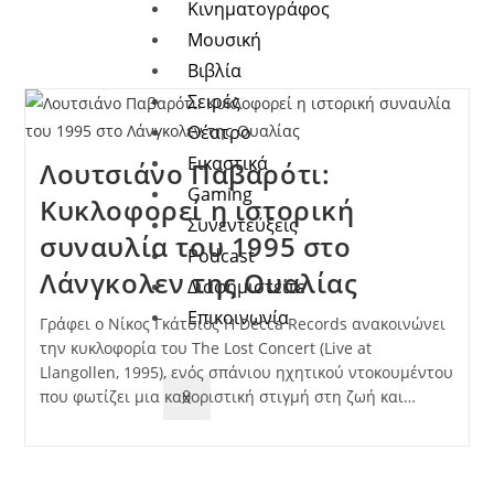
Κινηματογράφος
Μουσική
Βιβλία
Σειρές
Θέατρο
Εικαστικά
Λουτσιάνο Παβαρότι:
Gaming
Κυκλοφορεί η ιστορική
Συνεντεύξεις
συναυλία του 1995 στο
Podcast
Λάνγκολεν της Ουαλίας
Διαφημιστείτε
Επικοινωνία
Γράφει ο Νίκος Γκάτσιος Η Decca Records ανακοινώνει
την κυκλοφορία του The Lost Concert (Live at
Llangollen, 1995), ενός σπάνιου ηχητικού ντοκουμέντου
που φωτίζει μια καθοριστική στιγμή στη ζωή και…
X