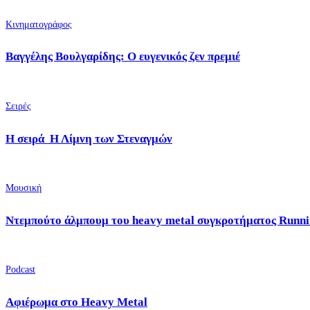
Κινηματογράφος
Βαγγέλης Βουλγαρίδης: Ο ευγενικός ζεν πρεμιέ
Σειρές
Η σειρά Η Λίμνη των Στεναγμών
Μουσική
Ντεμπούτο άλμπουμ του heavy metal συγκροτήματος Runni
Podcast
Αφιέρωμα στο Heavy Metal