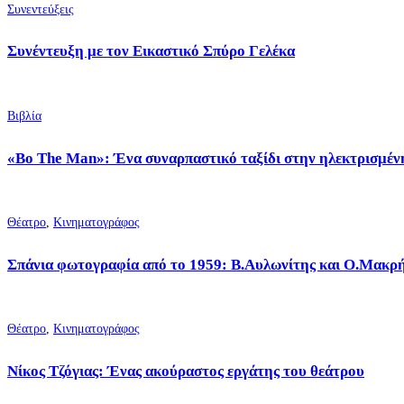
Συνεντεύξεις
Συνέντευξη με τον Εικαστικό Σπύρο Γελέκα
Βιβλία
«Bo The Man»: Ένα συναρπαστικό ταξίδι στην ηλεκτρισμένη
Θέατρο
,
Κινηματογράφος
Σπάνια φωτογραφία από το 1959: Β.Αυλωνίτης και Ο.Μακρή
Θέατρο
,
Κινηματογράφος
Νίκος Τζόγιας: Ένας ακούραστος εργάτης του θεάτρου