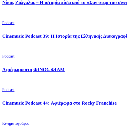
Νίκος Ζιώγαλας – Η ιστορία πίσω από το «Σαν σταρ του σιν
Podcast
Cinemusic Podcast 39: Η Ιστορία της Ελληνικής Δισκογραφ
Podcast
Αφιέρωμα στη ΦΙΝΟΣ ΦΙΛΜ
Podcast
Cinemusic Podcast 44: Αφιέρωμα στο Rocky Franchise
Κινηματογράφος