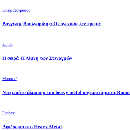
Κινηματογράφος
Βαγγέλης Βουλγαρίδης: Ο ευγενικός ζεν πρεμιέ
Σειρές
Η σειρά Η Λίμνη των Στεναγμών
Μουσική
Ντεμπούτο άλμπουμ του heavy metal συγκροτήματος Runni
Podcast
Αφιέρωμα στο Heavy Metal