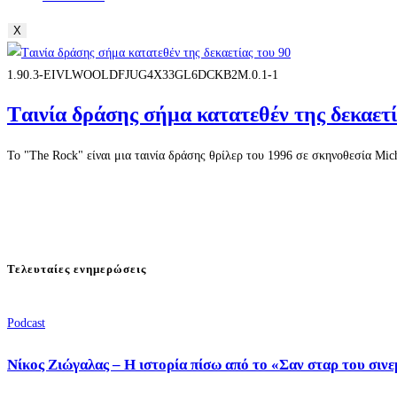
X
1.90.3-EIVLWOOLDFJUG4X33GL6DCKB2M.0.1-1
Tαινία δράσης σήμα κατατεθέν της δεκαετί
Το "The Rock" είναι μια ταινία δράσης θρίλερ του 1996 σε σκηνοθεσία Mi
Τελευταίες ενημερώσεις
Podcast
Νίκος Ζιώγαλας – Η ιστορία πίσω από το «Σαν σταρ του σιν