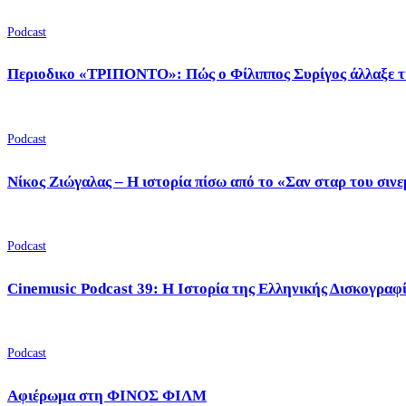
Podcast
Περιοδικο «ΤΡΙΠΟΝΤΟ»: Πώς ο Φίλιππος Συρίγος άλλαξε τ
Podcast
Νίκος Ζιώγαλας – Η ιστορία πίσω από το «Σαν σταρ του σιν
Podcast
Cinemusic Podcast 39: Η Ιστορία της Ελληνικής Δισκογραφ
Podcast
Αφιέρωμα στη ΦΙΝΟΣ ΦΙΛΜ