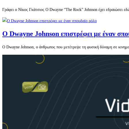
Γράφει ο Νίκος Γκάτσιος Ο Dwayne “The Rock” Johnson έχει εδραιώσει εδώ
Ο Dwayne Johnson επιστρέφει με έναν σπο
Ο Dwayne Johnson, ο άνθρωπος που μετέτρεψε τη φυσική δύναμη σε κινημα