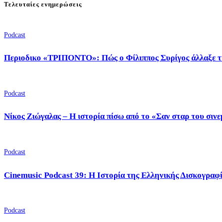
Τελευταίες ενημερώσεις
Podcast
Περιοδικο «ΤΡΙΠΟΝΤΟ»: Πώς ο Φίλιππος Συρίγος άλλαξε τ
Podcast
Νίκος Ζιώγαλας – Η ιστορία πίσω από το «Σαν σταρ του σιν
Podcast
Cinemusic Podcast 39: Η Ιστορία της Ελληνικής Δισκογραφ
Podcast