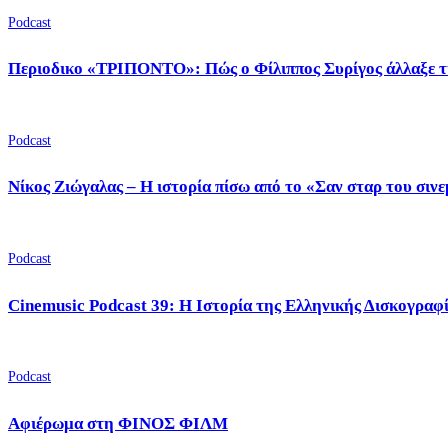
Podcast
Περιοδικο «ΤΡΙΠΟΝΤΟ»: Πώς ο Φίλιππος Συρίγος άλλαξε τ
Podcast
Νίκος Ζιώγαλας – Η ιστορία πίσω από το «Σαν σταρ του σιν
Podcast
Cinemusic Podcast 39: Η Ιστορία της Ελληνικής Δισκογραφ
Podcast
Αφιέρωμα στη ΦΙΝΟΣ ΦΙΛΜ