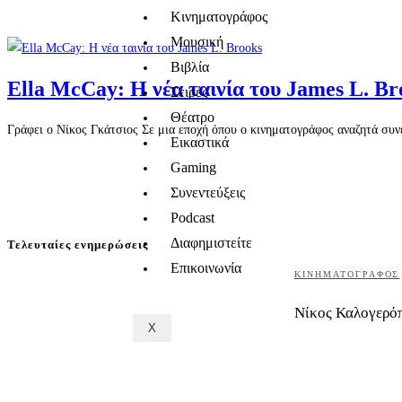
Κινηματογράφος
Μουσική
Βιβλία
Ella McCay: Η νέα ταινία του James L. Br
Σειρές
Θέατρο
Γράφει ο Νίκος Γκάτσιος Σε μια εποχή όπου ο κινηματογράφος αναζητά συνε
Εικαστικά
Gaming
Συνεντεύξεις
Podcast
Διαφημιστείτε
Τελευταίες ενημερώσεις
Επικοινωνία
ΚΙΝΗΜΑΤΟΓΡΆΦΟΣ
Νίκος Καλογερόπ
X