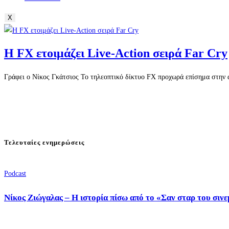
X
Η FX ετοιμάζει Live-Action σειρά Far Cry
Γράφει ο Νίκος Γκάτσιος Το τηλεοπτικό δίκτυο FX προχωρά επίσημα στην αν
Τελευταίες ενημερώσεις
Podcast
Νίκος Ζιώγαλας – Η ιστορία πίσω από το «Σαν σταρ του σιν