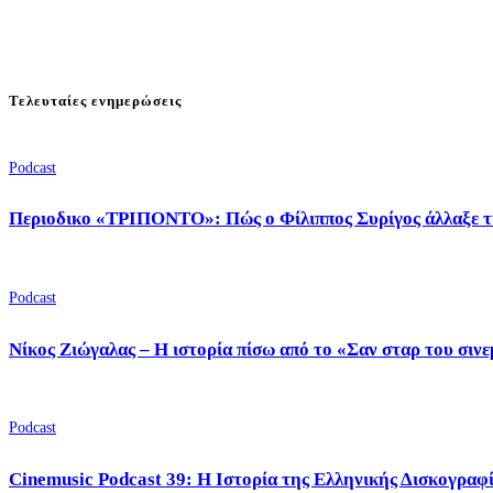
Τελευταίες ενημερώσεις
Podcast
Περιοδικο «ΤΡΙΠΟΝΤΟ»: Πώς ο Φίλιππος Συρίγος άλλαξε τ
Podcast
Νίκος Ζιώγαλας – Η ιστορία πίσω από το «Σαν σταρ του σιν
Podcast
Cinemusic Podcast 39: Η Ιστορία της Ελληνικής Δισκογραφ