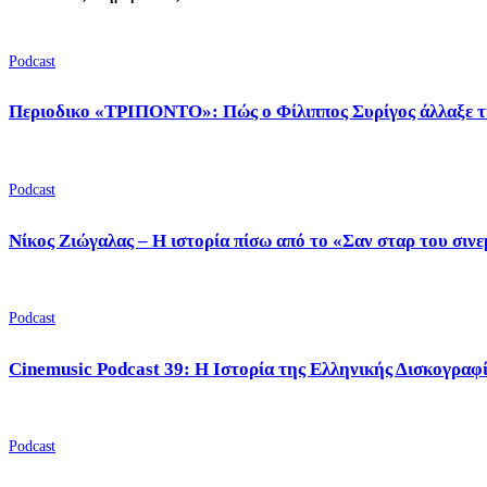
Podcast
Περιοδικο «ΤΡΙΠΟΝΤΟ»: Πώς ο Φίλιππος Συρίγος άλλαξε τ
Podcast
Νίκος Ζιώγαλας – Η ιστορία πίσω από το «Σαν σταρ του σιν
Podcast
Cinemusic Podcast 39: Η Ιστορία της Ελληνικής Δισκογραφ
Podcast