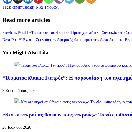
Tags
:
cinemusic.gr
,
Νίκι Τζιοβάνι
Read more articles
Previous Post
Η «Ταράτσα» του Φοίβου: Πρωτοχρονιάτικη Συναυλία στο Σύ
Next Post
Η Ένωση Σκηνοθετών Αμερικής θα τιμήσει τον Ανγκ Λι με το Βρ
You Might Also Like
“Τερματοφύλακας Γιατρός”: Η παρουσίαση του αγαπημέ
9 Σεπτεμβρίου, 2024
«Και οι νεκροί ας θάψουν τους νεκρούς»: Το νέο μυθισ
28 Ιουλίου, 2026