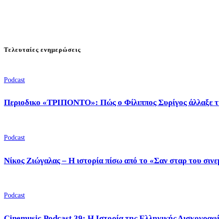
Τελευταίες ενημερώσεις
Podcast
Περιοδικο «ΤΡΙΠΟΝΤΟ»: Πώς ο Φίλιππος Συρίγος άλλαξε τ
Podcast
Νίκος Ζιώγαλας – Η ιστορία πίσω από το «Σαν σταρ του σιν
Podcast
Cinemusic Podcast 39: Η Ιστορία της Ελληνικής Δισκογραφ