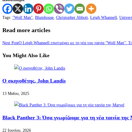
Tags
:
"Wolf Man"
,
Blumhouse
,
Christopher Abbott
,
Leigh Whannell
,
Univers
Read more articles
Next Post
Ο Leigh Whannell επιστρέφει με τη νέα του ταινία “Wolf Man”: Τ
You Might Also Like
Ο σκηνοθέτης, John Landis
13 Μαΐου, 2025
Black Panther 3: Όσα γνωρίζουμε για τη νέα ταινία της
22 Ιουνίου, 2026