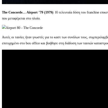
The Concorde… Airport ’79 (1979)
: Η τελευταία δόση του franchise επι
που μεταφέρεται στο πλοίο.
Αυτές οι ταινίες ήταν γνωστές για το καστ των συνόλων τους, συμπεριλα
επιτυχημένο στο box office και βοήθησε στη διάδοση των ταινιών καταστρο