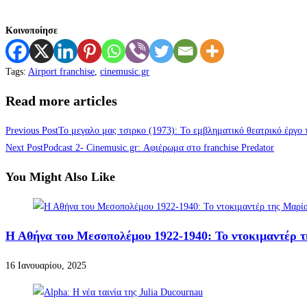
Κοινοποίησε
Tags
:
Airport franchise
,
cinemusic.gr
Read more articles
Previous Post
Το μεγαλο μας τσιρκο (1973): Το εμβληματικό θεατρικό έργο
Next Post
Podcast 2- Cinemusic.gr: Αφιέρωμα στο franchise Predator
You Might Also Like
Η Αθήνα του Μεσοπολέμου 1922-1940: Το ντοκιμαντέρ
16 Ιανουαρίου, 2025