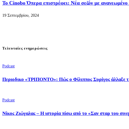
Το Cinobo Όπερα επιστρέφει: Νέα σεζόν με ανανεωμένο 
19 Σεπτεμβρίου, 2024
Τελευταίες ενημερώσεις
Podcast
Περιοδικο «ΤΡΙΠΟΝΤΟ»: Πώς ο Φίλιππος Συρίγος άλλαξε τ
Podcast
Νίκος Ζιώγαλας – Η ιστορία πίσω από το «Σαν σταρ του σιν