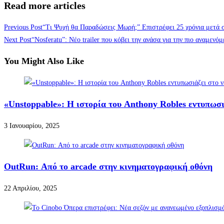
Read more articles
Previous Post
“Τι Ψυχή θα Παραδώσεις Μωρή;” Επιστρέφει 25 χρόνια μετά σ
Next Post
“Nosferatu”: Νέο trailer που κόβει την ανάσα για την πιο αναμενόμ
You Might Also Like
«Unstoppable»: Η ιστορία του Anthony Robles εντυπωσι
3 Ιανουαρίου, 2025
OutRun: Από το arcade στην κινηματογραφική οθόνη
22 Απριλίου, 2025