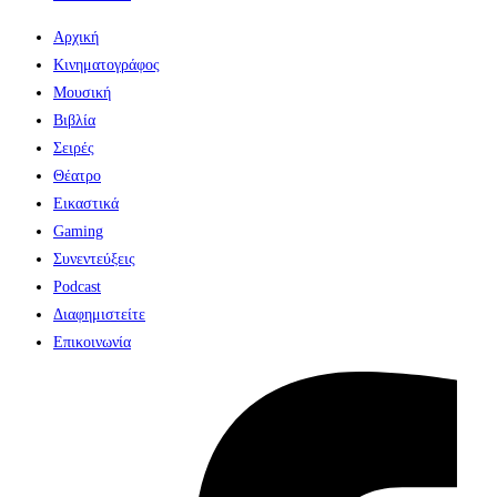
Αρχική
Κινηματογράφος
Μουσική
Βιβλία
Σειρές
Θέατρο
Εικαστικά
Gaming
Συνεντεύξεις
Podcast
Διαφημιστείτε
Επικοινωνία