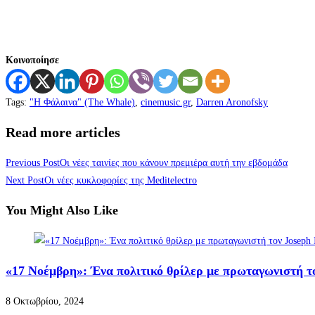
Κοινοποίησε
Tags
:
"Η Φάλαινα" (The Whale)
,
cinemusic.gr
,
Darren Aronofsky
Read more articles
Previous Post
Οι νέες ταινίες που κάνουν πρεμιέρα αυτή την εβδομάδα
Next Post
Οι νέες κυκλοφορίες της Meditelectro
You Might Also Like
«17 Νοέμβρη»: Ένα πολιτικό θρίλερ με πρωταγωνιστή το
8 Οκτωβρίου, 2024