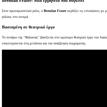
Brendan Fraser
: Μια ερμηνεία που συγκινεί
Στον πρωταγωνιστικό ρόλο, ο
Brendan Fraser
κερδίζει τις εντυπώσεις με 
ρόλους στο σινεμά.
Βασισμένη σε θεατρικό έργο
Το σενάριο της “Φάλαινας” βασίζεται στο ομώνυμο θεατρικό έργο του Samue
επικεντρώνεται στη μετάνοια και την αναζήτηση συγχώρεσης.