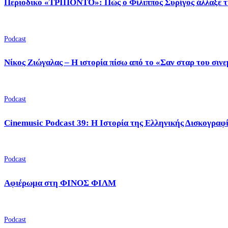
Περιοδικο «ΤΡΙΠΟΝΤΟ»: Πώς ο Φίλιππος Συρίγος άλλαξε τ
Podcast
Νίκος Ζιώγαλας – Η ιστορία πίσω από το «Σαν σταρ του σιν
Podcast
Cinemusic Podcast 39: Η Ιστορία της Ελληνικής Δισκογραφ
Podcast
Αφιέρωμα στη ΦΙΝΟΣ ΦΙΛΜ
Podcast