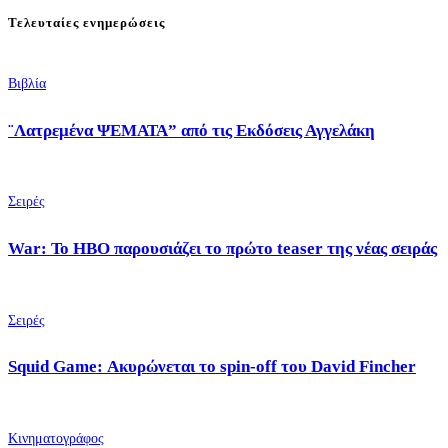
Τελευταίες ενημερώσεις
Βιβλία
¨Λατρεμένα ΨΕΜΑΤΑ” από τις Εκδόσεις Αγγελάκη
Σειρές
War: Το HBO παρουσιάζει το πρώτο teaser της νέας σειράς
Σειρές
Squid Game: Ακυρώνεται το spin-off του David Fincher
Κινηματογράφος