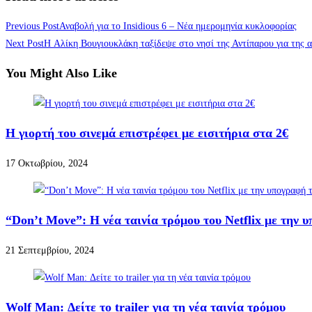
Previous Post
Αναβολή για το Insidious 6 – Νέα ημερομηνία κυκλοφορίας
Next Post
H Αλίκη Βουγιουκλάκη ταξίδεψε στο νησί της Αντίπαρου για της 
You Might Also Like
Η γιορτή του σινεμά επιστρέφει με εισιτήρια στα 2€
17 Οκτωβρίου, 2024
“Don’t Move”: Η νέα ταινία τρόμου του Netflix με την
21 Σεπτεμβρίου, 2024
Wolf Man: Δείτε το trailer για τη νέα ταινία τρόμου