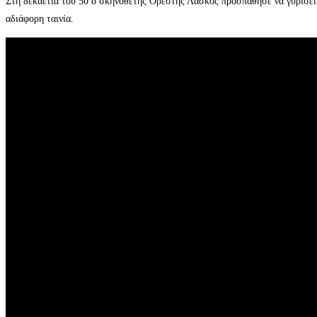
Στη δεκαετία του 50 ο σκηνοθέτης Ορέστης Λάσκος προσπάθησε να γυρίσει κ
αδιάφορη ταινία.