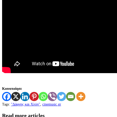
Κοινοποίησε
Tags
:
"Δάφνης και Χλόη"
,
cinemusic.gr
Read more articles