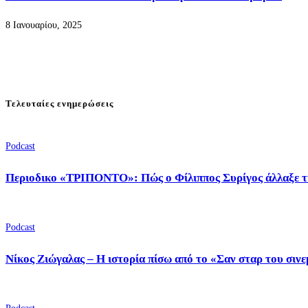
8 Ιανουαρίου, 2025
Τελευταίες ενημερώσεις
Podcast
Περιοδικο «ΤΡΙΠΟΝΤΟ»: Πώς ο Φίλιππος Συρίγος άλλαξε τ
Podcast
Νίκος Ζιώγαλας – Η ιστορία πίσω από το «Σαν σταρ του σιν