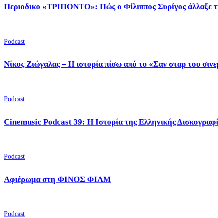
Περιοδικο «ΤΡΙΠΟΝΤΟ»: Πώς ο Φίλιππος Συρίγος άλλαξε τ
Podcast
Νίκος Ζιώγαλας – Η ιστορία πίσω από το «Σαν σταρ του σιν
Podcast
Cinemusic Podcast 39: Η Ιστορία της Ελληνικής Δισκογραφ
Podcast
Αφιέρωμα στη ΦΙΝΟΣ ΦΙΛΜ
Podcast