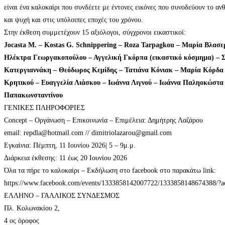
είναι ένα καλοκαίρι που συνδέετε με έντονες εικόνες που συνοδεύουν το α
και ψυχή και στις υπόλοιπες εποχές του χρόνου.
Στην έκθεση συμμετέχουν 15 αξιόλογοι, σύγχρονοι εικαστικοί:
Jocasta M. – Kostas G. Schnippering – Roza Tarpagkou – Μαρία Βλασε
Ηλέκτρα Γεωργακοπούλου – Αγγελική Γκόρπα (εικαστικό κόσμημα) – 
Κατεργιαννάκη – Θεόδωρος Κεμίδης – Τατιάνα Κόνιακ – Μαρία Κόρδα 
Κρητικού – Ευαγγελία Λιάσκου – Ιωάννα Λιγνού – Ιωάννα Παληοκώστα 
Παπακωνσταντίνου
ΓΕΝΙΚΕΣ ΠΛΗΡΟΦΟΡΙΕΣ
Concept – Οργάνωση – Επικοινωνία – Επιμέλεια: Δημήτρης Λαζάρου
email: repdla@hotmail.com // dimitriolazarou@gmail.com
Εγκαίνια: Πέμπτη, 11 Ιουνίου 2026| 5 – 9μ.μ.
Διάρκεια έκθεσης: 11 έως 20 Ιουνίου 2026
Όλα τα πήρε το καλοκαίρι – Εκδήλωση στο facebook στο παρακάτω link:
https://www.facebook.com/events/1333858142007722/1333858148674388/?ac
ΕΛΛΗΝΟ – ΓΑΛΛΙΚΟΣ ΣΥΝΔΕΣΜΟΣ
Πλ. Κολωνακίου 2,
4 ος όροφος