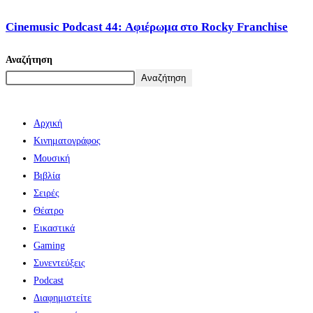
Cinemusic Podcast 44: Αφιέρωμα στο Rocky Franchise
Αναζήτηση
Αναζήτηση
Αρχική
Κινηματογράφος
Μουσική
Βιβλία
Σειρές
Θέατρο
Εικαστικά
Gaming
Συνεντεύξεις
Podcast
Διαφημιστείτε