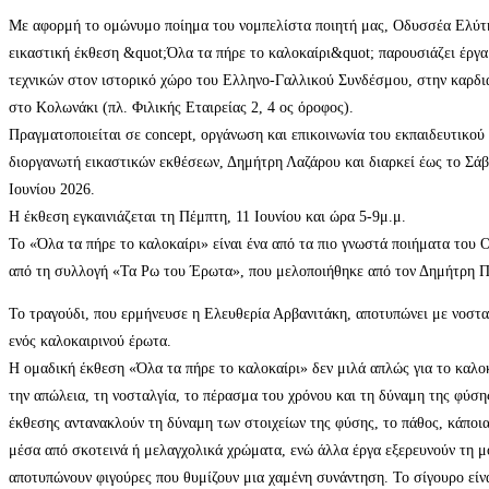
Με αφορμή το ομώνυμο ποίημα του νομπελίστα ποιητή μας, Οδυσσέα Ελύτη
εικαστική έκθεση &quot;Όλα τα πήρε το καλοκαίρι&quot; παρουσιάζει έργα
τεχνικών στον ιστορικό χώρο του Ελληνο-Γαλλικού Συνδέσμου, στην καρδι
στο Κολωνάκι (πλ. Φιλικής Εταιρείας 2, 4 ος όροφος).
Πραγματοποιείται σε concept, οργάνωση και επικοινωνία του εκπαιδευτικού 
διοργανωτή εικαστικών εκθέσεων, Δημήτρη Λαζάρου και διαρκεί έως το Σάβ
Ιουνίου 2026.
Η έκθεση εγκαινιάζεται τη Πέμπτη, 11 Ιουνίου και ώρα 5-9μ.μ.
Το «Όλα τα πήρε το καλοκαίρι» είναι ένα από τα πιο γνωστά ποιήματα του
από τη συλλογή «Τα Ρω του Έρωτα», που μελοποιήθηκε από τον Δημήτρη 
Το τραγούδι, που ερμήνευσε η Ελευθερία Αρβανιτάκη, αποτυπώνει με νοστα
ενός καλοκαιρινού έρωτα.
Η ομαδική έκθεση «Όλα τα πήρε το καλοκαίρι» δεν μιλά απλώς για το καλοκ
την απώλεια, τη νοσταλγία, το πέρασμα του χρόνου και τη δύναμη της φύση
έκθεσης αντανακλούν τη δύναμη των στοιχείων της φύσης, το πάθος, κάποι
μέσα από σκοτεινά ή μελαγχολικά χρώματα, ενώ άλλα έργα εξερευνούν τη μ
αποτυπώνουν φιγούρες που θυμίζουν μια χαμένη συνάντηση. Το σίγουρο είν