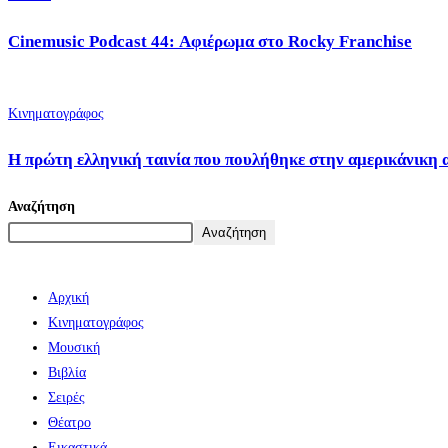
Cinemusic Podcast 44: Αφιέρωμα στο Rocky Franchise
Κινηματογράφος
Η πρώτη ελληνική ταινία που πουλήθηκε στην αμερικάνικη 
Αναζήτηση
Αναζήτηση
Αρχική
Κινηματογράφος
Μουσική
Βιβλία
Σειρές
Θέατρο
Εικαστικά