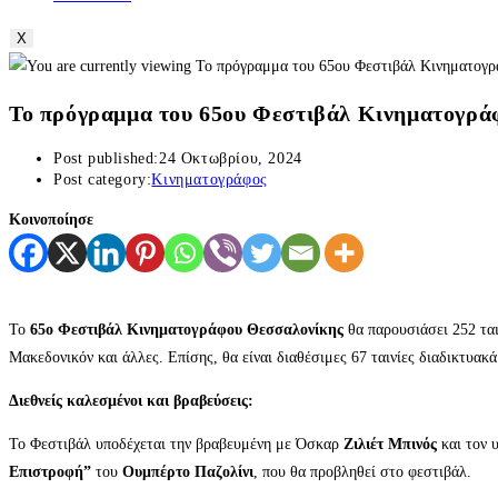
X
Το πρόγραμμα του 65ου Φεστιβάλ Κινηματογράφ
Post published:
24 Οκτωβρίου, 2024
Post category:
Κινηματογράφος
Κοινοποίησε
Το
65ο Φεστιβάλ Κινηματογράφου Θεσσαλονίκης
θα παρουσιάσει 252 ται
Μακεδονικόν και άλλες. Επίσης, θα είναι διαθέσιμες 67 ταινίες διαδικτυα
Διεθνείς καλεσμένοι και βραβεύσεις:
Το Φεστιβάλ υποδέχεται την βραβευμένη με Όσκαρ
Ζιλιέτ Μπινός
και τον 
Επιστροφή”
του
Ουμπέρτο Παζολίνι
, που θα προβληθεί στο φεστιβάλ.