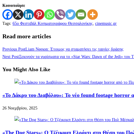
Κοινοποίησε
Tags
:
65ο Φεστιβάλ Κινηματογράφου Θεσσαλονίκης
,
cinemusic.gr
Read more articles
Previous Post
Liam Neeson: Έτοιμος να σταματήσει τις ταινίες δράσης
Next Post
Ξεκινούν τα γυρίσματα για το «Star Wars: Dawn of the Jedi» του
You Might Also Like
«Το Δάκρυ του Διαβόλου»: Το νέο found footage horror 
26 Νοεμβρίου, 2025
«The Dog Stars»: Ο Τζέικομπ Ελρόντι στη Θέση του Πολ