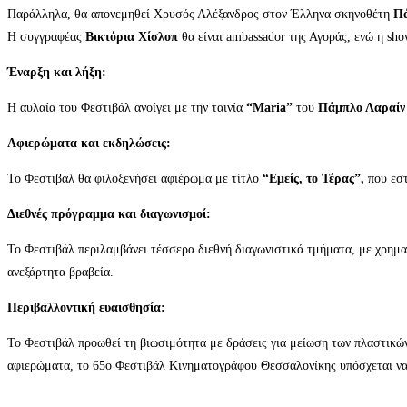
Παράλληλα, θα απονεμηθεί Χρυσός Αλέξανδρος στον Έλληνα σκηνοθέτη
Πά
Η συγγραφέας
Βικτόρια Χίσλοπ
θα είναι ambassador της Αγοράς, ενώ η sh
Έναρξη και λήξη:
Η αυλαία του Φεστιβάλ ανοίγει με την ταινία
“Maria”
του
Πάμπλο Λαραΐν
Αφιερώματα και εκδηλώσεις:
Το Φεστιβάλ θα φιλοξενήσει αφιέρωμα με τίτλο
“Εμείς, το Τέρας”,
που εστ
Διεθνές πρόγραμμα και διαγωνισμοί:
Το Φεστιβάλ περιλαμβάνει τέσσερα διεθνή διαγωνιστικά τμήματα, με χρηματ
ανεξάρτητα βραβεία.
Περιβαλλοντική ευαισθησία:
Το Φεστιβάλ προωθεί τη βιωσιμότητα με δράσεις για μείωση των πλαστικών
αφιερώματα, το 65ο Φεστιβάλ Κινηματογράφου Θεσσαλονίκης υπόσχεται να 