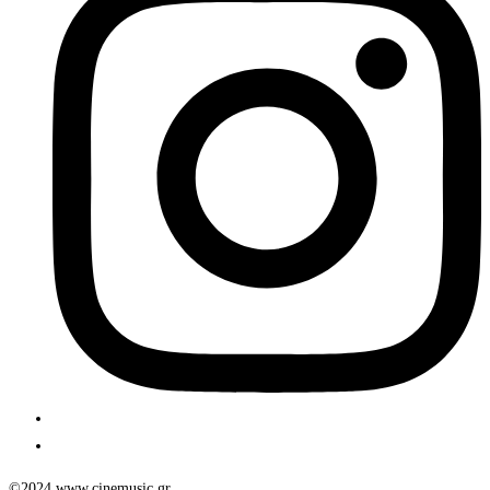
©2024 www.cinemusic.gr