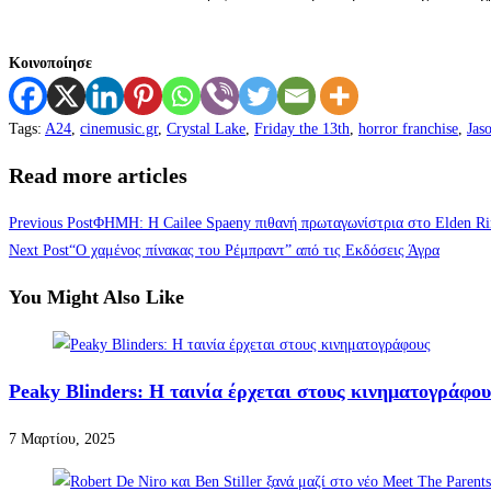
Κοινοποίησε
Tags
:
A24
,
cinemusic.gr
,
Crystal Lake
,
Friday the 13th
,
horror franchise
,
Jas
Read more articles
Previous Post
ΦΗΜΗ: Η Cailee Spaeny πιθανή πρωταγωνίστρια στο Elden R
Next Post
“Ο χαμένος πίνακας του Ρέμπραντ” από τις Εκδόσεις Άγρα
You Might Also Like
Peaky Blinders: Η ταινία έρχεται στους κινηματογράφου
7 Μαρτίου, 2025