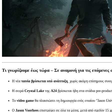
Τι γνωρίζουμε έως τώρα – Σε αναμονή για τις επόμενες 
Η νέα
ταινία βρίσκεται υπό ανάπτυξη
, χωρίς ακόμη επίσημους συνε
Η σειρά
Crystal Lake
της
A24
βρίσκεται ήδη στα στάδια pre-product
Το
video game
θα πλαισιώσει τη δημιουργία ενός ενιαίου “Jason Univ
Ο
Jason Voorhees
επιστρέφει σε όλα τα μέσα, μετά από σχεδόν 15 χ