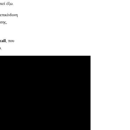
κεί έξω.
 επικίνδυνη
ωσης,
call
, που
ρ.