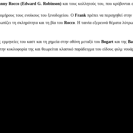
hnny Rocco (Edward G. Robinson)
και τους κολλητούς του, που κρύβονται ε
 ομήρους τους ενοίκους του ξενοδοχείου. Ο
Frank
πρέπει να περιηγηθεί στην
τωπίζει τη σκληρότητα και τη βία του
Rocco
. Η ταινία εξερευνά θέματα λύτρ
ς ερμηνείες του καστ και τη χημεία στην οθόνη μεταξύ του
Bogart
και της
Ba
 την κυκλοφορία της και θεωρείται κλασικό παράδειγμα του είδους φιλμ νουά