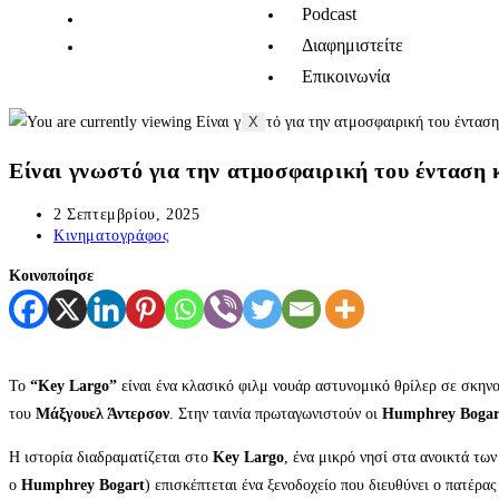
Podcast
Διαφημιστείτε
Επικοινωνία
X
Eίναι γνωστό για την ατμοσφαιρική του ένταση κ
2 Σεπτεμβρίου, 2025
Κινηματογράφος
Κοινοποίησε
Το
“Key Largo”
είναι ένα κλασικό φιλμ νουάρ αστυνομικό θρίλερ σε σκην
του
Μάξγουελ Άντερσον
. Στην ταινία πρωταγωνιστούν οι
Humphrey Bogart
Η ιστορία διαδραματίζεται στο
Key Largo
, ένα μικρό νησί στα ανοικτά τω
ο
Humphrey Bogart
) επισκέπτεται ένα ξενοδοχείο που διευθύνει ο πατέρας