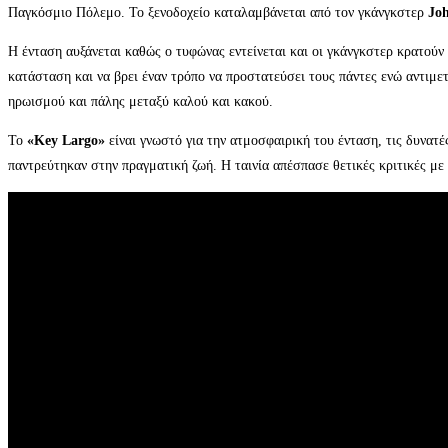
Παγκόσμιο Πόλεμο. Το ξενοδοχείο καταλαμβάνεται από τον γκάνγκστερ
Jo
Η ένταση αυξάνεται καθώς ο τυφώνας εντείνεται και οι γκάνγκστερ κρατούν
κατάσταση και να βρει έναν τρόπο να προστατεύσει τους πάντες ενώ αντιμε
ηρωισμού και πάλης μεταξύ καλού και κακού.
Το
«Key Largo»
είναι γνωστό για την ατμοσφαιρική του ένταση, τις δυνατέ
παντρεύτηκαν στην πραγματική ζωή. Η ταινία απέσπασε θετικές κριτικές με