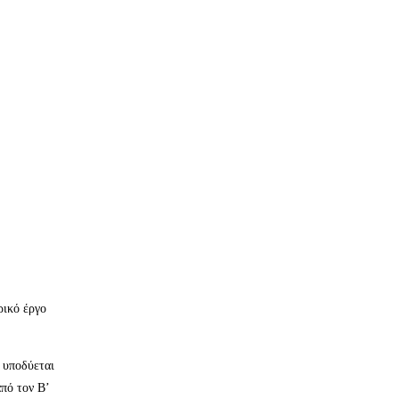
ρικό έργο
 υποδύεται
πό τον Β’