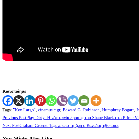
Κοινοποίησε
Tags
:
"Key Largo"
,
cinemusic.gr
,
Edward G. Robinson
,
Humphrey Bogart
,
J
Previous Post
Play Dirty: Η νέα ταινία δράσης του Shane Black στο Prime V
Next Post
Graham Greene: Έφυγε από τη ζωή ο Καναδός ηθοποιός
You Might Also Like