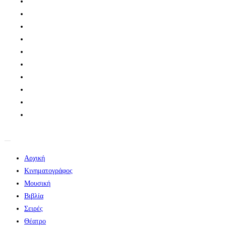
Αρχική
Κινηματογράφος
Μουσική
Βιβλία
Σειρές
Θέατρο