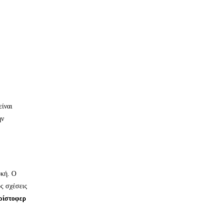
είναι
ην
οκή. Ο
ς σχέσεις
ρίστοφερ