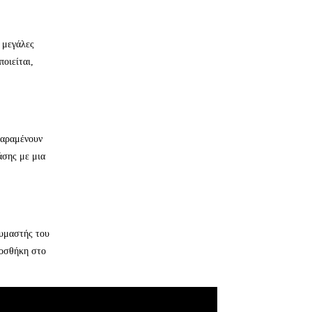
ς μεγάλες
οιείται,
 παραμένουν
άσης με μια
αυμαστής του
ροσθήκη στο