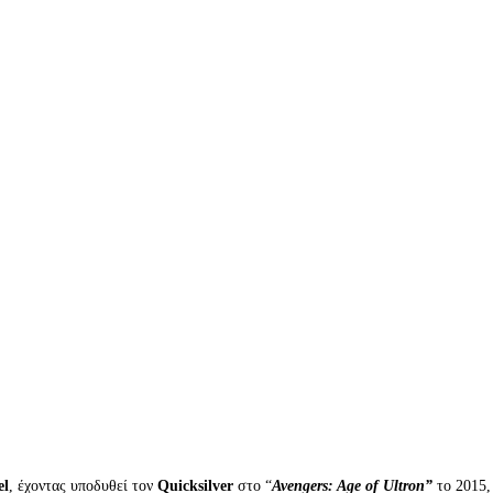
el
, έχοντας υποδυθεί τον
Quicksilver
στο “
Avengers: Age of Ultron”
το 2015,