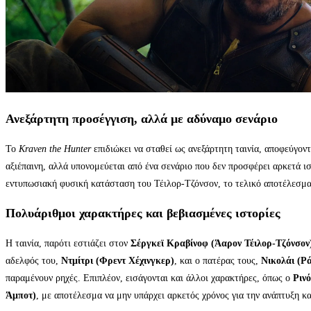
Ανεξάρτητη προσέγγιση, αλλά με αδύναμο σενάριο
Το
Kraven the Hunter
επιδιώκει να σταθεί ως ανεξάρτητη ταινία, αποφεύγοντ
αξιέπαινη, αλλά υπονομεύεται από ένα σενάριο που δεν προσφέρει αρκετά ι
εντυπωσιακή φυσική κατάσταση του Τέιλορ-Τζόνσον, το τελικό αποτέλεσμα 
Πολυάριθμοι χαρακτήρες και βεβιασμένες ιστορίες
Η ταινία, παρότι εστιάζει στον
Σέργκεϊ Κραβίνοφ (Άαρον Τέιλορ-Τζόνσον
αδελφός του,
Ντμίτρι (Φρεντ Χέχινγκερ)
, και ο πατέρας τους,
Νικολάι (Ρ
παραμένουν ρηχές. Επιπλέον, εισάγονται και άλλοι χαρακτήρες, όπως ο
Ριν
Άμποτ)
, με αποτέλεσμα να μην υπάρχει αρκετός χρόνος για την ανάπτυξη κ