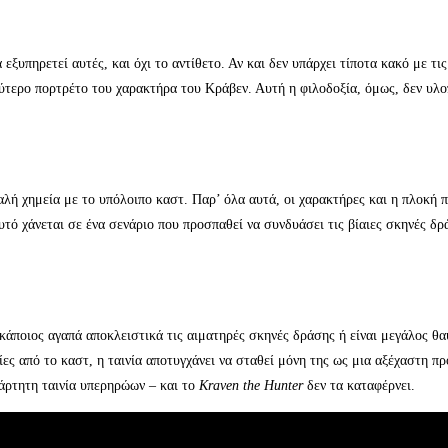
εξυπηρετεί αυτές, και όχι το αντίθετο. Αν και δεν υπάρχει τίποτα κακό με τι
αθύτερο πορτρέτο του χαρακτήρα του Κράβεν. Αυτή η φιλοδοξία, όμως, δεν υλοπ
καλή χημεία με το υπόλοιπο καστ. Παρ’ όλα αυτά, οι χαρακτήρες και η πλοκή
τό χάνεται σε ένα σενάριο που προσπαθεί να συνδυάσει τις βίαιες σκηνές δρ
ν κάποιος αγαπά αποκλειστικά τις αιματηρές σκηνές δράσης ή είναι μεγάλος θ
ίες από το καστ, η ταινία αποτυγχάνει να σταθεί μόνη της ως μια αξέχαστη π
ξάρτητη ταινία υπερηρώων – και το
Kraven the Hunter
δεν τα καταφέρνει.