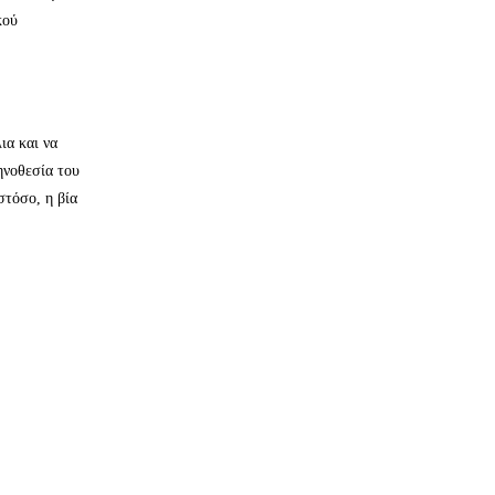
κού
ια και να
ηνοθεσία του
στόσο, η βία