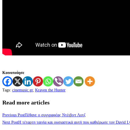
Κοινοποίησε
Tags
:
cinemusic.gr
,
Kraven the Hunter
Read more articles
Previous Post
Πέθανε ο συγγραφέας Ντέιβιντ Λοτζ
Next Post
Η τέταρτη ταινία και ουσιαστικά αυτή που καθιέρωσε τον David L