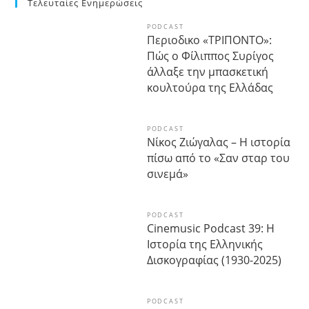
Τελευταίες Ενημερώσεις
PODCAST
Περιοδικο «ΤΡΙΠΟΝΤΟ»:
Πώς ο Φίλιππος Συρίγος
άλλαξε την μπασκετική
κουλτούρα της Ελλάδας
PODCAST
Νίκος Ζιώγαλας – Η ιστορία
πίσω από το «Σαν σταρ του
σινεμά»
PODCAST
Cinemusic Podcast 39: Η
Ιστορία της Ελληνικής
Δισκογραφίας (1930-2025)
PODCAST