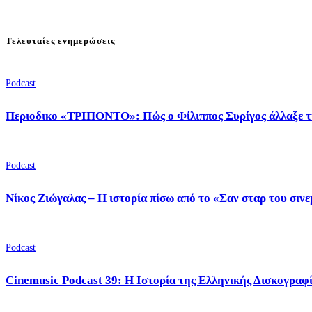
Τελευταίες ενημερώσεις
Podcast
Περιοδικο «ΤΡΙΠΟΝΤΟ»: Πώς ο Φίλιππος Συρίγος άλλαξε τ
Podcast
Νίκος Ζιώγαλας – Η ιστορία πίσω από το «Σαν σταρ του σιν
Podcast
Cinemusic Podcast 39: Η Ιστορία της Ελληνικής Δισκογραφ