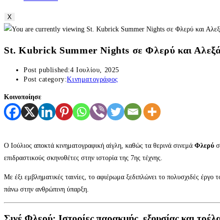
X
St. Kubrick Summer Nights σε Φλερύ και Αλεξ
Post published:
4 Ιουλίου, 2025
Post category:
Κινηματογράφος
Κοινοποίησε
Ο Ιούλιος αποκτά κινηματογραφική αίγλη, καθώς τα θερινά σινεμά
Φλερύ
σ
επιδραστικούς σκηνοθέτες στην ιστορία της 7ης τέχνης.
Με έξι εμβληματικές ταινίες, το αφιέρωμα ξεδιπλώνει το πολυσχιδές έργο 
πάνω στην ανθρώπινη ύπαρξη.
Σινέ Φλερύ: Ιστορίες παρακμής, εξουσίας και τρέλ