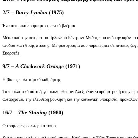
2/7 –
Barry Lyndon
(1975)
Ένα ιστορικό δράμα με ειρωνικό βλέμμα
Μέσα από την ιστορία του Ιρλανδού Ρέντμοντ Μπάρι, που από την αφάνεια 
ανόδου και ηθικής πτώσης. Με φωτογραφία που παραπέμπει σε πίνακες ζωγρ
Σκορσέζε.
9/7 –
A Clockwork Orange
(1971)
Η βία ως πολιτισμικό καθρέφτης
Το προκλητικό αυτό έργο ακολουθεί τον Άλεξ, έναν νεαρό με ροπή στην ωμ
αυταρχισμό, την ελεύθερη βούληση και την κοινωνική υποκρισία, προκαλών
16/7 –
The Shining
(1980)
Ο τρόμος ως εσωτερικό τοπίο
Στο πιο γνωστό ίσως φιλμ τρόμου του Κιούμπρικ, ο Τζακ Τόρανς απομονώνετα