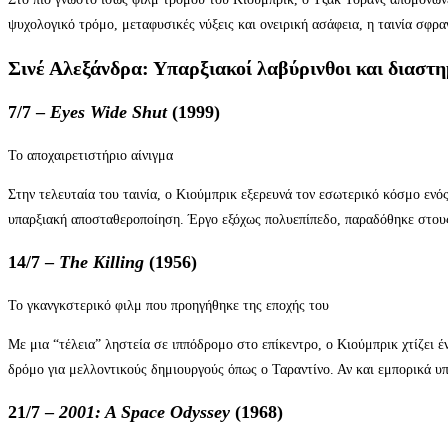
ψυχολογικό τρόμο, μεταφυσικές νύξεις και ονειρική ασάφεια, η ταινία σφρα
Σινέ Αλεξάνδρα: Υπαρξιακοί λαβύρινθοι και διαστ
7/7 –
Eyes Wide Shut
(1999)
Το αποχαιρετιστήριο αίνιγμα
Στην τελευταία του ταινία, ο Κιούμπρικ εξερευνά τον εσωτερικό κόσμο ενός
υπαρξιακή αποσταθεροποίηση. Έργο εξόχως πολυεπίπεδο, παραδόθηκε στους 
14/7 –
The Killing
(1956)
Το γκανγκστερικό φιλμ που προηγήθηκε της εποχής του
Με μια “τέλεια” ληστεία σε ιππόδρομο στο επίκεντρο, ο Κιούμπρικ χτίζει έ
δρόμο για μελλοντικούς δημιουργούς όπως ο Ταραντίνο. Αν και εμπορικά υ
21/7 –
2001: A Space Odyssey
(1968)