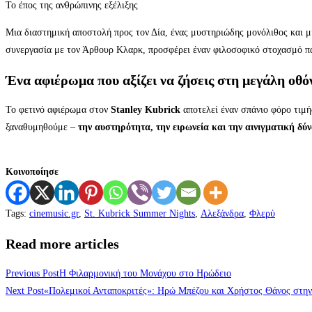
Το έπος της ανθρώπινης εξέλιξης
Μια διαστημική αποστολή προς τον Δία, ένας μυστηριώδης μονόλιθος και μ
συνεργασία με τον Άρθουρ Κλαρκ, προσφέρει έναν φιλοσοφικό στοχασμό πάν
Ένα αφιέρωμα που αξίζει να ζήσεις στη μεγάλη οθό
Το φετινό αφιέρωμα στον
Stanley Kubrick
αποτελεί έναν σπάνιο φόρο τιμ
ξαναθυμηθούμε –
την αυστηρότητα, την ειρωνεία και την αινιγματική δύ
Κοινοποίησε
Tags
:
cinemusic.gr
,
St. Kubrick Summer Nights
,
Αλεξάνδρα
,
Φλερύ
Read more articles
Previous Post
Η Φιλαρμονική του Μονάχου στο Ηρώδειο
Next Post
«Πολεμικοί Ανταποκριτές»: Ηρώ Μπέζου και Χρήστος Θάνος στην