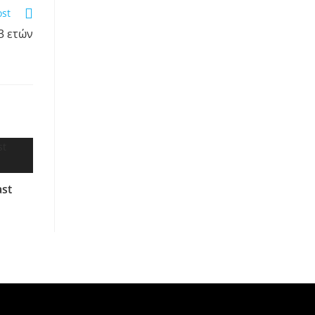
ost
3 ετών
ast