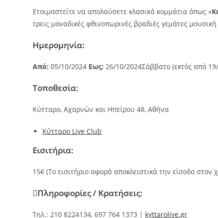
Ετοιμαστείτε να απολαύσετε κλασικά κομμάτια όπως «
Κ
τρεις μοναδικές φθινοπωρινές βραδιές γεμάτες μουσική
Ημερομηνία:
Από:
05/10/2024
Εως:
26/10/2024
Σάββατο (εκτός από 19/
Τοποθεσία:
Κύτταρο, Αχαρνών και Ηπείρου 48, Αθήνα
Κύτταρο Live Club
Eισιτήρια:
15€ (Το εισιτήριο αφορά αποκλειστικά την είσοδο στον 
Πληροφορίες / Κρατήσεις:
Τηλ.: 210 8224134, 697 764 1373 |
kyttarolive.gr