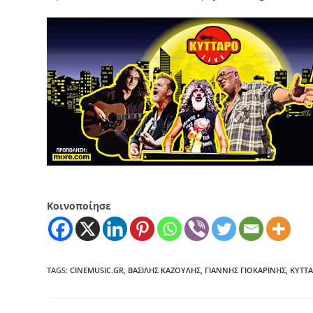
Κοινοποίησε
TAGS
:
CINEMUSIC.GR
,
ΒΑΣΊΛΗΣ ΚΑΖΟΎΛΗΣ
,
ΓΙΆΝΝΗΣ ΓΙΟΚΑΡΊΝΗΣ
,
ΚΎΤΤ