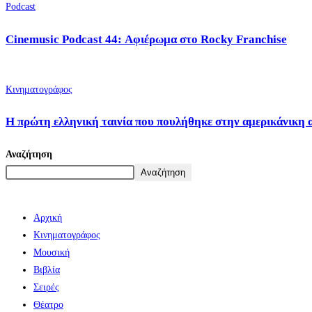
Podcast
Cinemusic Podcast 44: Αφιέρωμα στο Rocky Franchise
Κινηματογράφος
Η πρώτη ελληνική ταινία που πουλήθηκε στην αμερικάνικη 
Αναζήτηση
Αναζήτηση
Αρχική
Κινηματογράφος
Μουσική
Βιβλία
Σειρές
Θέατρο