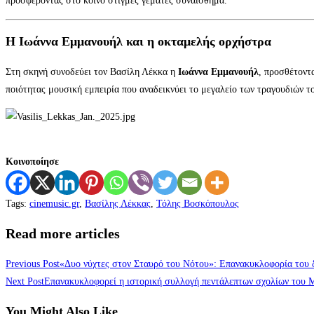
προσφέροντας στο κοινό στιγμές γεμάτες συναίσθημα.
Η Ιωάννα Εμμανουήλ και η οκταμελής ορχήστρα
Στη σκηνή συνοδεύει τον Βασίλη Λέκκα η
Ιωάννα Εμμανουήλ
, προσθέτοντ
ποιότητας μουσική εμπειρία που αναδεικνύει το μεγαλείο των τραγουδιών 
Κοινοποίησε
Tags
:
cinemusic.gr
,
Βασίλης Λέκκας
,
Τόλης Βοσκόπουλος
Read more articles
Previous Post
«Δυο νύχτες στον Σταυρό του Νότου»: Επανακυκλοφορία του 
Next Post
Επανακυκλοφορεί η ιστορική συλλογή πεντάλεπτων σχολίων του Μ
You Might Also Like